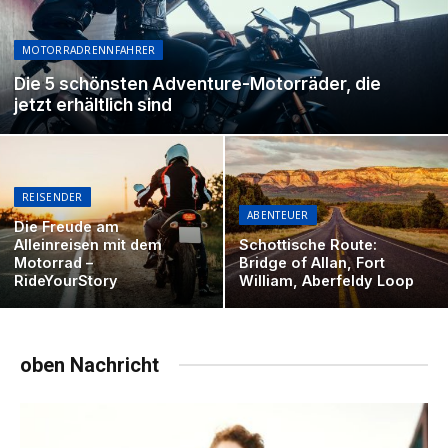
MOTORRADRENNFAHRER
Die 5 schönsten Adventure-Motorräder, die
jetzt erhältlich sind
REISENDER
ABENTEUER
Die Freude am
Alleinreisen mit dem
Schottische Route:
Motorrad –
Bridge of Allan, Fort
RideYourStory
William, Aberfeldy Loop
oben Nachricht